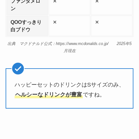
ファンタメロ
✕
✕
ン
QOOすっきり
✕
✕
白ブドウ
出典 マクドナルド公式：https://www.mcdonalds.co.jp/ 2025年5
月現在
ハッピーセットのドリンクはSサイズのみ、
ヘルシーなドリンクが豊富
ですね。