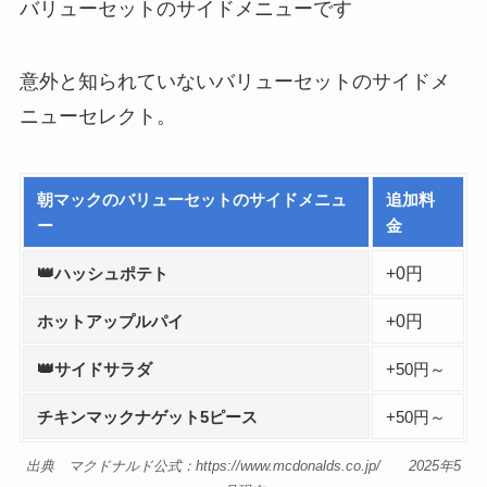
バリューセットのサイドメニューです
意外と知られていないバリューセットのサイドメ
ニューセレクト。
朝マックのバリュ
ーセットのサイ
ドメニュ
追加料
ー
金
👑
+0円
ハッシュポテト
+0円
ホットアップルパイ
👑
サイドサラダ
+50円～
チキンマックナゲット5ピース
+50円～
出典 マクドナルド公式：https://www.mcdonalds.co.jp/ 2025年5