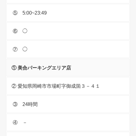
⑤ 5:00~23:49
⑥ ◯
⑦ ◯
① 美合パーキングエリア店
② 愛知県岡崎市市場町字御成箇３－４１
③ 24時間
④ －