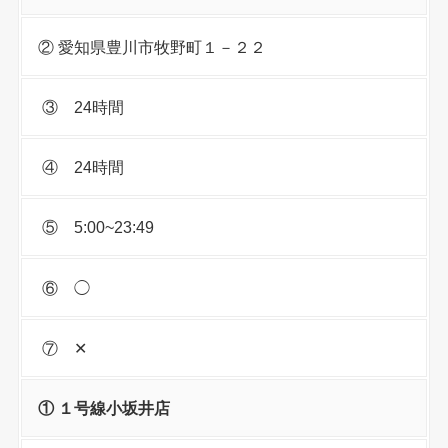
② 愛知県豊川市牧野町１－２２
③ 24時間
④ 24時間
⑤ 5:00~23:49
⑥ ◯
⑦ ✕
① １号線小坂井店