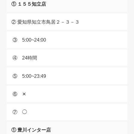
① １５５知立店
② 愛知県知立市鳥居２－３－３
③ 5:00~24:00
④ 24時間
⑤ 5:00~23:49
⑥ ✕
⑦ ◯
① 豊川インター店