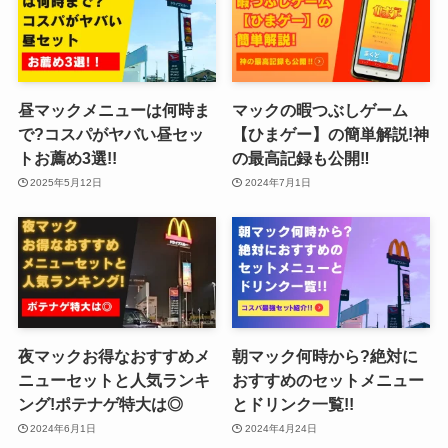
昼マックメニューは何時ま
マックの暇つぶしゲーム
で?コスパがヤバい昼セッ
【ひまゲー】の簡単解説!神
トお薦め3選!!
の最高記録も公開‼️
2025年5月12日
2024年7月1日
夜マックお得なおすすめメ
朝マック何時から?絶対に
ニューセットと人気ランキ
おすすめのセットメニュー
ング!ポテナゲ特大は◎
とドリンク一覧!!
2024年6月1日
2024年4月24日