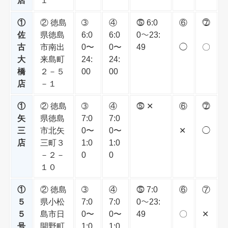
①
② 徳島
➂
④
⓹ 6:0
⑥
⓻
佐
県徳島
6:0
6:0
0〜23:
古
市南出
0〜
0〜
49
◯
〇
大
来島町
24:
24:
橋
２－５
00
00
店
－１
①
② 徳島
➂
④
⓹ ✕
⑥
⓻
矢
県徳島
7:0
7:0
三
市北矢
0〜
0〜
✕
◯
店
三町３
1:0
1:0
－２－
0
0
１０
①
② 徳島
➂
④
⓹ 7:0
⑥
⑦
５
県小松
7:0
7:0
0〜23:
５
島市日
0〜
0〜
49
〇
✕
号
開野町
1:0
1:0