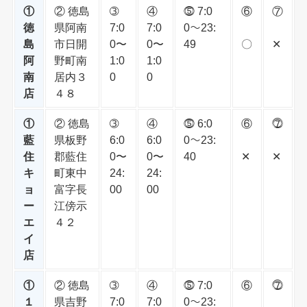
①
② 徳島
➂
④
⓹ 7:0
⑥
⑦
徳
県阿南
7:0
7:0
0〜23:
島
市日開
0〜
0〜
49
〇
✕
阿
野町南
1:0
1:0
南
居内３
0
0
店
４８
①
② 徳島
➂
④
⓹ 6:0
⑥
⓻
藍
県板野
6:0
6:0
0〜23:
住
郡藍住
0〜
0〜
40
✕
✕
キ
町東中
24:
24:
ョ
富字長
00
00
ー
江傍示
エ
４２
イ
店
①
② 徳島
➂
④
⓹ 7:0
⑥
⓻
１
県吉野
7:0
7:0
0〜23: