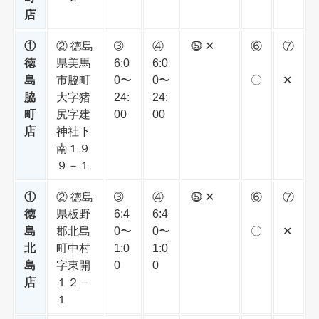
店
①
② 徳島
➂
④
⓹ ✕
⑥
⑦
徳
県美馬
6:0
6:0
島
市脇町
0〜
0〜
〇
✕
脇
大字猪
24:
24:
町
尻字建
00
00
店
神社下
南１９
９－１
①
② 徳島
➂
④
⓹ ✕
⑥
⑦
徳
県板野
6:4
6:4
島
郡北島
0〜
0〜
〇
✕
北
町中村
1:0
1:0
島
字東開
0
0
店
１２－
１