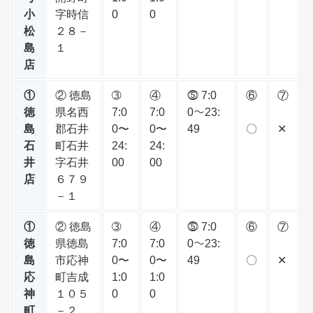
小
字時信
0
0
松
２８－
島
１
店
①
② 徳島
➂
④
⓹ 7:0
⑥
⑦
徳
県名西
7:0
7:0
0〜23:
島
郡石井
0〜
0〜
49
〇
✕
石
町石井
24:
24:
井
字石井
00
00
店
６７９
－１
①
② 徳島
➂
④
⓹ 7:0
⑥
⑦
徳
県徳島
7:0
7:0
0〜23:
島
市応神
0〜
0〜
49
〇
✕
応
町吉成
1:0
1:0
神
１０５
0
0
町
－２