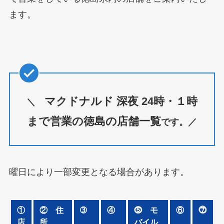
ます。
マクドナルド 深夜 24時・１時
＼
まで営業の徳島の店舗一覧
です。／
曜日により一部変更となる場合があります。
①
② 住
➂
④
⓹ モ
⑥
⓻
店
所
バイル