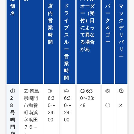
舗
店
ド
オーダ
パ
マ
名
内
ラ
ー（受
ー
ッ
営
イ
付）日
ク
ク
業
ブ
によっ
＆
デ
時
ス
て異な
ゴ
リ
間
ル
る場合
ー
バ
ー
があ
リ
営
ー
業
時
間
①
② 徳島
➂
④
⓹ 6:3
⑥
⓻
2
県鳴門
6:3
6:3
0〜23:
8
市撫養
0〜
0〜
49
◯
✕
号
町南浜
24:
24:
鳴
字浜田
00
00
門
７６－
店
１